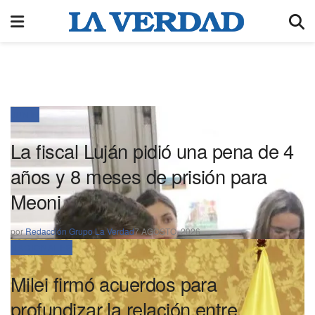
JUNÍN
La fiscal Luján pidió una pena de 4
años y 8 meses de prisión para
Meoni
por
Redacción Grupo La Verdad
7 AGOSTO, 2026
NACIONALES
Milei firmó acuerdos para
profundizar la relación entre