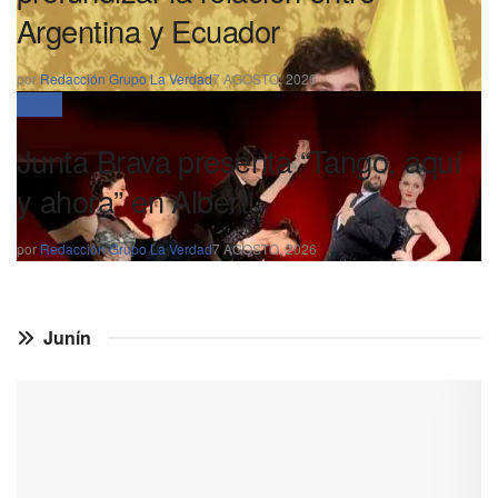
Argentina y Ecuador
por
Redacción Grupo La Verdad
7 AGOSTO, 2026
JUNÍN
Junta Brava presenta “Tango, aquí
y ahora” en Alberti
por
Redacción Grupo La Verdad
7 AGOSTO, 2026
Junín