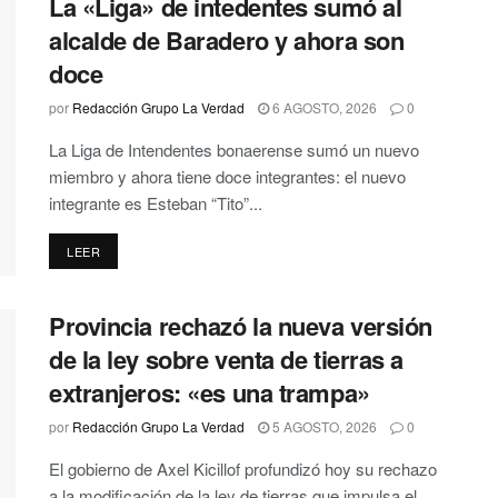
La «Liga» de intedentes sumó al
alcalde de Baradero y ahora son
doce
por
Redacción Grupo La Verdad
6 AGOSTO, 2026
0
La Liga de Intendentes bonaerense sumó un nuevo
miembro y ahora tiene doce integrantes: el nuevo
integrante es Esteban “Tito”...
DETAILS
LEER
Provincia rechazó la nueva versión
de la ley sobre venta de tierras a
extranjeros: «es una trampa»
por
Redacción Grupo La Verdad
5 AGOSTO, 2026
0
El gobierno de Axel Kicillof profundizó hoy su rechazo
a la modificación de la ley de tierras que impulsa el...