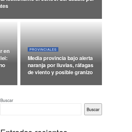
ntes
PROVINCIALES
ar en
lei:
Media provincia bajo alerta
rno
naranja por lluvias, ráfagas
de viento y posible granizo
Buscar
Buscar