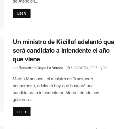
de Atención...
DETAILS
LEER
Un ministro de Kicillof adelantó que
será candidato a intendente el año
que viene
por
Redacción Grupo La Verdad
6 AGOSTO, 2026
0
Martín Marinucci, el ministro de Transporte
bonaerense, adelantó hoy que buscará una
candidatura a intendente en Morón, donde hoy
gobierna...
DETAILS
LEER