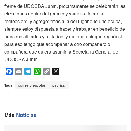
frente de UDOCBA Junín, próximamente se celebrarán las
elecciones dentro del gremio y vamos a ir por la
reelección”, y agregó: “más allá del lugar que uno ocupa,
siempre estoy dispuesta a hacer y trabajar en beneficio de
nuestros afiliados y afiliadas, y no tengo ningún reparo si
para eso tengo que acompañar a otro compañero o
compañera que quiera asumir la Secretaría General de
UDOCBA Junín”.
F
E
T
W
C
X
a
m
e
h
o
c
a
l
a
p
Tags:
consejo escolar
paolizzi
e
i
e
t
y
b
l
g
s
L
o
r
A
i
o
a
p
n
Más
Noticias
k
m
p
k