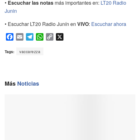
•
Escuchar las notas
más importantes en:
LT20 Radio
Junin
• Escuchar LT20 Radio Junín en
VIVO
:
Escuchar ahora
F
E
T
W
C
X
a
m
e
h
o
c
a
l
a
p
Tags:
vaccarezza
e
i
e
t
y
b
l
g
s
L
o
r
A
i
o
a
p
n
Más
Noticias
k
m
p
k