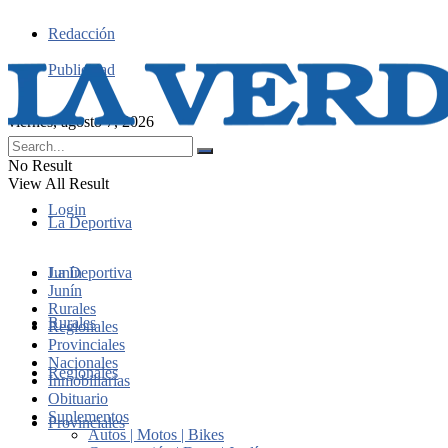
Redacción
Publicidad
viernes, agosto 7, 2026
No Result
View All Result
Login
La Deportiva
Junín
La Deportiva
Junín
Rurales
Rurales
Regionales
Provinciales
Nacionales
Regionales
Inmobiliarias
Obituario
Suplementos
Provinciales
Autos | Motos | Bikes