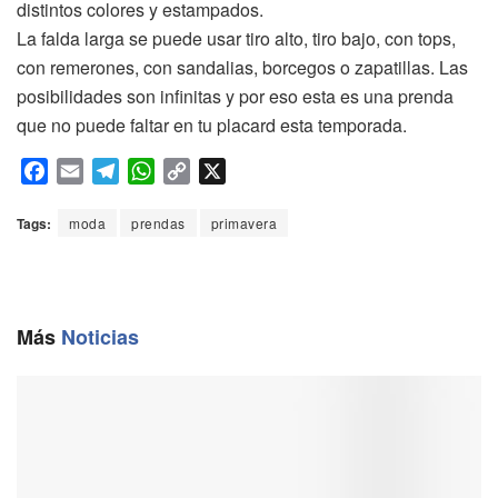
distintos colores y estampados.
La falda larga se puede usar tiro alto, tiro bajo, con tops,
con remerones, con sandalias, borcegos o zapatillas. Las
posibilidades son infinitas y por eso esta es una prenda
que no puede faltar en tu placard esta temporada.
F
E
T
W
C
X
a
m
e
h
o
c
a
l
a
p
Tags:
moda
prendas
primavera
e
i
e
t
y
b
l
g
s
L
o
r
A
i
o
a
p
n
Más
Noticias
k
m
p
k