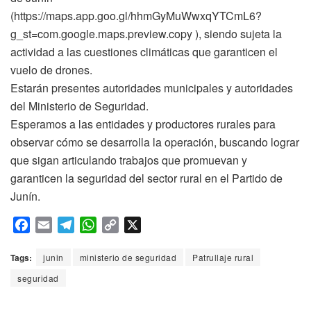
(https://maps.app.goo.gl/hhmGyMuWwxqYTCmL6?
g_st=com.google.maps.preview.copy ), siendo sujeta la
actividad a las cuestiones climáticas que garanticen el
vuelo de drones.
Estarán presentes autoridades municipales y autoridades
del Ministerio de Seguridad.
Esperamos a las entidades y productores rurales para
observar cómo se desarrolla la operación, buscando lograr
que sigan articulando trabajos que promuevan y
garanticen la seguridad del sector rural en el Partido de
Junín.
F
E
T
W
C
X
a
m
e
h
o
c
a
l
a
p
Tags:
junin
ministerio de seguridad
Patrullaje rural
e
i
e
t
y
seguridad
b
l
g
s
L
o
r
A
i