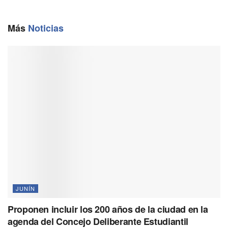
o
a
p
n
k
m
p
k
Más
Noticias
JUNÍN
Proponen incluir los 200 años de la ciudad en la
agenda del Concejo Deliberante Estudiantil