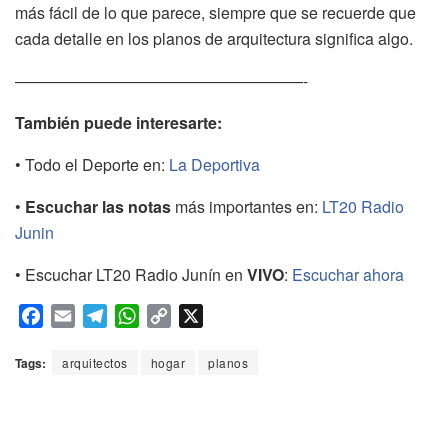
más fácil de lo que parece, siempre que se recuerde que
cada detalle en los planos de arquitectura significa algo.
——————————————————-
También puede interesarte:
• Todo el Deporte en:
La Deportiva
•
Escuchar las notas
más importantes en:
LT20 Radio
Junin
• Escuchar LT20 Radio Junín en
VIVO
:
Escuchar ahora
F
E
T
W
C
X
a
m
e
h
o
c
a
l
a
p
Tags:
arquitectos
hogar
planos
e
i
e
t
y
b
l
g
s
L
o
r
A
i