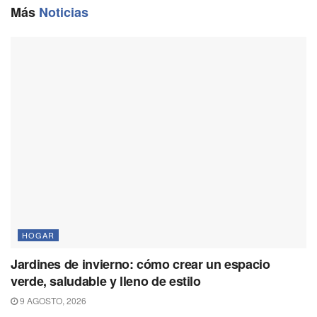
o
a
p
n
Más
Noticias
k
m
p
k
HOGAR
Jardines de invierno: cómo crear un espacio
verde, saludable y lleno de estilo
9 AGOSTO, 2026