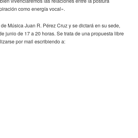
ién vivenciaremos las relaciones entre la postura
spiración como energía vocal».
o de Música Juan R. Pérez Cruz y se dictará en su sede,
e junio de 17 a 20 horas. Se trata de una propuesta libre
alizarse por mail escribiendo a: