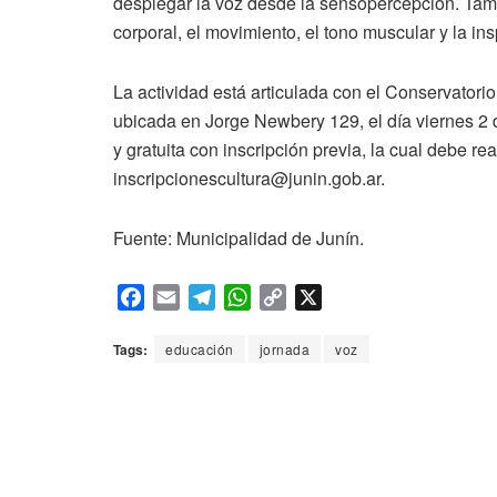
desplegar la voz desde la sensopercepción. Tamb
corporal, el movimiento, el tono muscular y la in
La actividad está articulada con el Conservatori
ubicada en Jorge Newbery 129, el día viernes 2 d
y gratuita con inscripción previa, la cual debe re
inscripcionescultura@junin.gob.ar.
Fuente: Municipalidad de Junín.
F
E
T
W
C
X
a
m
e
h
o
c
a
l
a
p
Tags:
educación
jornada
voz
e
i
e
t
y
b
l
g
s
L
o
r
A
i
o
a
p
n
k
m
p
k