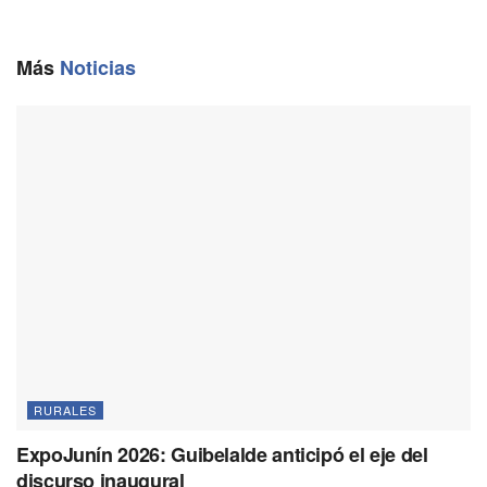
b
l
g
s
L
o
r
A
i
o
a
p
n
Más
Noticias
k
m
p
k
RURALES
ExpoJunín 2026: Guibelalde anticipó el eje del
discurso inaugural