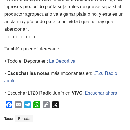
ingresos producido por la soja antes de que se sepa si el
productor agropecuario va a ganar plata o no, y este es un
ancla muy profundo para la actividad que no hay que
abandonar”.
+++++++++++++
También puede interesarte:
• Todo el Deporte en:
La Deportiva
•
Escuchar las notas
más importantes en:
LT20 Radio
Junin
• Escuchar LT20 Radio Junín en
VIVO
:
Escuchar ahora
F
E
T
W
C
X
a
m
e
h
o
c
a
l
a
p
Tags:
Pereda
e
i
e
t
y