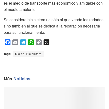
es el medio de transporte más económico y amigable con
el medio ambiente.
Se considera bicicletero no sólo al que vende los rodados
sino también al que se dedica a la reparación necesaria
para su funcionamiento.
F
E
T
W
C
X
a
m
e
h
o
c
a
l
a
p
Tags:
Día del Bicicletero
e
i
e
t
y
b
l
g
s
L
o
r
A
i
o
a
p
n
Más
Noticias
k
m
p
k