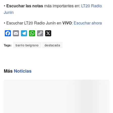
•
Escuchar las notas
más importantes en:
LT20 Radio
Junin
• Escuchar LT20 Radio Junín en
VIVO
:
Escuchar ahora
F
E
T
W
C
X
a
m
e
h
o
c
a
l
a
p
Tags:
barrio belgrano
destacada
e
i
e
t
y
b
l
g
s
L
o
r
A
i
o
a
p
n
Más
Noticias
k
m
p
k