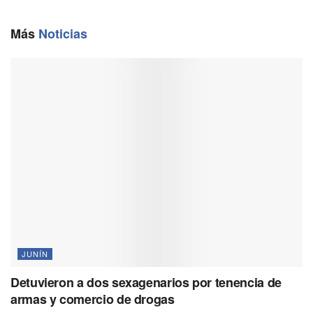
o
r
A
i
o
a
p
n
Más
Noticias
k
m
p
k
JUNÍN
Detuvieron a dos sexagenarios por tenencia de
armas y comercio de drogas