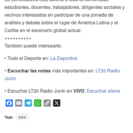
estudiantes, docentes, trabajadores, dirigentes sociales y
vecinos interesados en participar de una jornada de
análisis y debate sobre el lugar de América Latina y el
Caribe en el escenario global actual.
++++++++++
También puede interesarte:
• Todo el Deporte en:
La Deportiva
•
Escuchar las notas
más importantes en:
LT20 Radio
Junin
• Escuchar LT20 Radio Junín en
VIVO
:
Escuchar ahora
F
E
T
W
C
X
a
m
e
h
o
c
a
l
a
p
Tags:
atsa
e
i
e
t
y
b
l
g
s
L