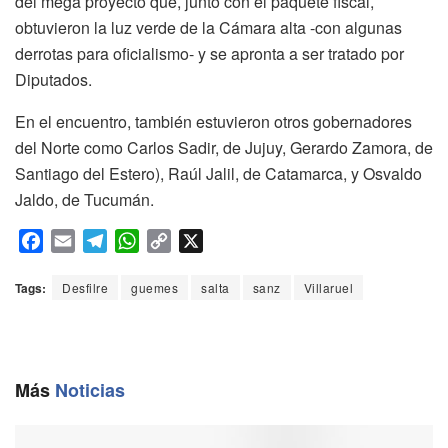
del mega proyecto que, junto con el paquete fiscal,
obtuvieron la luz verde de la Cámara alta -con algunas
derrotas para oficialismo- y se apronta a ser tratado por
Diputados.
En el encuentro, también estuvieron otros gobernadores
del Norte como Carlos Sadir, de Jujuy, Gerardo Zamora, de
Santiago del Estero), Raúl Jalil, de Catamarca, y Osvaldo
Jaldo, de Tucumán.
F
E
T
W
C
X
a
m
e
h
o
c
a
l
a
p
Tags:
Desfilre
guemes
salta
sanz
Villaruel
e
i
e
t
y
b
l
g
s
L
o
r
A
i
o
a
p
n
Más
Noticias
k
m
p
k