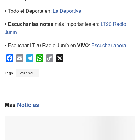
• Todo el Deporte en:
La Deportiva
•
Escuchar las notas
más importantes en:
LT20 Radio
Junin
• Escuchar LT20 Radio Junín en
VIVO
:
Escuchar ahora
F
E
T
W
C
X
a
m
e
h
o
c
a
l
a
p
Tags:
Veronelli
e
i
e
t
y
b
l
g
s
L
o
r
A
i
o
a
p
n
Más
Noticias
k
m
p
k