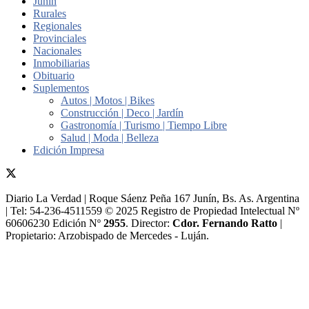
Junín
Rurales
Regionales
Provinciales
Nacionales
Inmobiliarias
Obituario
Suplementos
Autos | Motos | Bikes
Construcción | Deco | Jardín
Gastronomía | Turismo | Tiempo Libre
Salud | Moda | Belleza
Edición Impresa
Diario La Verdad | Roque Sáenz Peña 167 Junín, Bs. As. Argentina
| Tel: 54-236-4511559 © 2025 Registro de Propiedad Intelectual Nº
60606230 Edición Nº
2955
. Director:​
Cdor. Fernando Ratto
|
Propietario:​ Arzobispado de Mercedes - Luján.