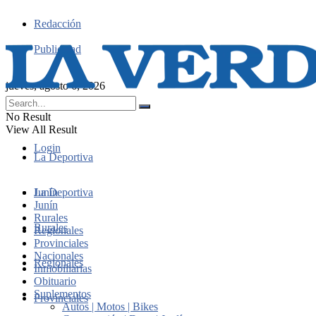
Redacción
Publicidad
jueves, agosto 6, 2026
No Result
View All Result
Login
La Deportiva
Junín
La Deportiva
Junín
Rurales
Rurales
Regionales
Provinciales
Nacionales
Regionales
Inmobiliarias
Obituario
Suplementos
Provinciales
Autos | Motos | Bikes