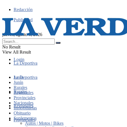
Redacción
Publicidad
jueves, agosto 6, 2026
No Result
View All Result
Login
La Deportiva
Junín
La Deportiva
Junín
Rurales
Rurales
Regionales
Provinciales
Nacionales
Regionales
Inmobiliarias
Obituario
Suplementos
Provinciales
Autos | Motos | Bikes