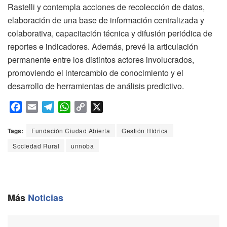
Rastelli y contempla acciones de recolección de datos,
elaboración de una base de información centralizada y
colaborativa, capacitación técnica y difusión periódica de
reportes e indicadores. Además, prevé la articulación
permanente entre los distintos actores involucrados,
promoviendo el intercambio de conocimiento y el
desarrollo de herramientas de análisis predictivo.
F
E
T
W
C
X
a
m
e
h
o
c
a
l
a
p
Tags:
Fundación Ciudad Abierta
Gestión Hídrica
e
i
e
t
y
Sociedad Rural
unnoba
b
l
g
s
L
o
r
A
i
o
a
p
n
k
m
p
k
Más
Noticias