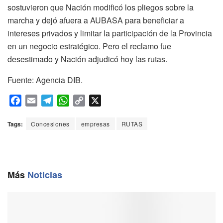
sostuvieron que Nación modificó los pliegos sobre la
marcha y dejó afuera a AUBASA para beneficiar a
intereses privados y limitar la participación de la Provincia
en un negocio estratégico. Pero el reclamo fue
desestimado y Nación adjudicó hoy las rutas.
Fuente: Agencia DIB.
F
E
T
W
C
X
a
m
e
h
o
c
a
l
a
p
Tags:
Concesiones
empresas
RUTAS
e
i
e
t
y
b
l
g
s
L
o
r
A
i
o
a
p
n
Más
Noticias
k
m
p
k