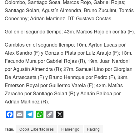
Colombo, Santiago Sosa, Marcos Rojo, Gabriel Rojas;
Santiago Solari, Agustín Almendra, Bruno Zuculini, Tomás
Conechny; Adrián Martínez. DT: Gustavo Costas.
Gol en el segundo tiempo: 43m. Marcos Rojo en contra (F).
Cambios en el segundo tiempo: 10m. Ayrton Lucas por
Alex Sandro (F) y Gonzalo Plata por Luiz Araujo (F); 13m.
Facundo Mura por Gabriel Rojas (R), 19m. Juan Nardoni
por Agustín Almendra (R); 27m. Samuel Lino por Giorgian
De Arrascaeta (F) y Bruno Henrique por Pedro (F), 38m.
Emerson Royal por Guillermo Varela (F); 42m. Matías
Zaracho por Santiago Solari (R) y Adrián Balboa por
Adrián Martínez (R).
F
E
T
W
C
X
a
m
e
h
o
c
a
l
a
p
Tags:
Copa Libertadores
Flamengo
Racing
e
i
e
t
y