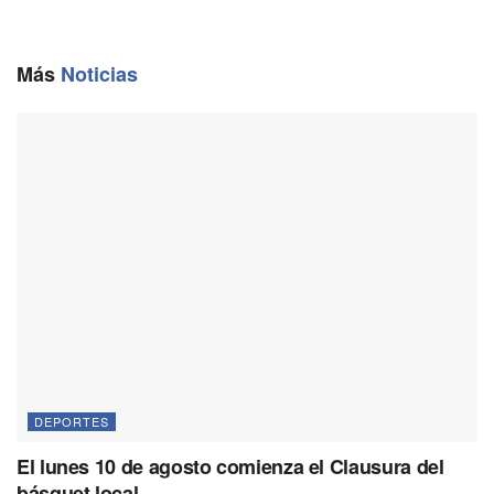
b
l
g
s
L
o
r
A
i
o
a
p
n
Más
Noticias
k
m
p
k
DEPORTES
El lunes 10 de agosto comienza el Clausura del
básquet local