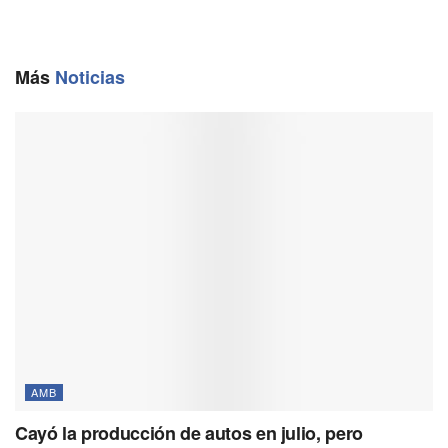
b
l
g
s
L
o
r
A
i
o
a
p
n
Más
Noticias
k
m
p
k
AMB
Cayó la producción de autos en julio, pero