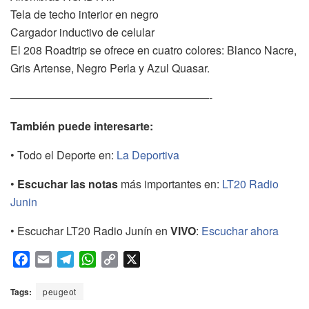
Tela de techo interior en negro
Cargador inductivo de celular
El 208 Roadtrip se ofrece en cuatro colores: Blanco Nacre,
Gris Artense, Negro Perla y Azul Quasar.
——————————————————-
También puede interesarte:
• Todo el Deporte en:
La Deportiva
•
Escuchar las notas
más importantes en:
LT20 Radio
Junin
• Escuchar LT20 Radio Junín en
VIVO
:
Escuchar ahora
F
E
T
W
C
X
a
m
e
h
o
c
a
l
a
p
Tags:
peugeot
e
i
e
t
y