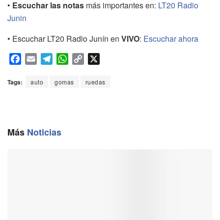
•
Escuchar las notas
más importantes en:
LT20 Radio
Junin
• Escuchar LT20 Radio Junín en
VIVO
:
Escuchar ahora
F
E
T
W
C
X
a
m
e
h
o
c
a
l
a
p
Tags:
auto
gomas
ruedas
e
i
e
t
y
b
l
g
s
L
o
r
A
i
o
a
p
n
Más
Noticias
k
m
p
k