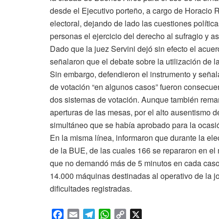
desde el Ejecutivo porteño, a cargo de Horacio R
electoral, dejando de lado las cuestiones polític
personas el ejercicio del derecho al sufragio y 
Dado que la juez Servini dejó sin efecto el acuer
señalaron que el debate sobre la utilización de la
Sin embargo, defendieron el instrumento y señal
de votación “en algunos casos” fueron consecuen
dos sistemas de votación. Aunque también rema
aperturas de las mesas, por el alto ausentismo d
simultáneo que se había aprobado para la ocasi
En la misma línea, informaron que durante la el
de la BUE, de las cuales 166 se repararon en el
que no demandó más de 5 minutos en cada caso
14.000 máquinas destinadas al operativo de la jor
dificultades registradas.
F
E
T
W
C
X