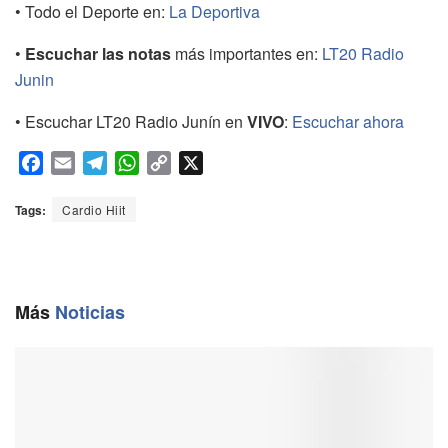
• Todo el Deporte en:
La Deportiva
•
Escuchar las notas
más importantes en:
LT20 Radio
Junin
• Escuchar LT20 Radio Junín en
VIVO
:
Escuchar ahora
F
E
T
W
C
X
a
m
e
h
o
c
a
l
a
p
Tags:
Cardio Hiit
e
i
e
t
y
b
l
g
s
L
o
r
A
i
o
a
p
n
Más
Noticias
k
m
p
k