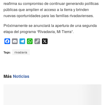
reafirma su compromiso de continuar generando políticas
públicas que amplíen el acceso a la tierra y brinden
nuevas oportunidades para las familias rivadavienses.
Próximamente se anunciará la apertura de una segunda
etapa del programa “Rivadavia, Mi Tierra”.
F
E
T
W
C
X
a
m
e
h
o
c
a
l
a
p
Tags:
rivadavia
e
i
e
t
y
b
l
g
s
L
o
r
A
i
o
a
p
n
Más
Noticias
k
m
p
k