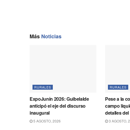
Más
Noticias
RURALES
RURALES
ExpoJunín 2026: Guibelalde
Pese a la c
anticipó el eje del discurso
campo liqu
inaugural
detalles del
5 AGOSTO, 2026
3 AGOSTO, 