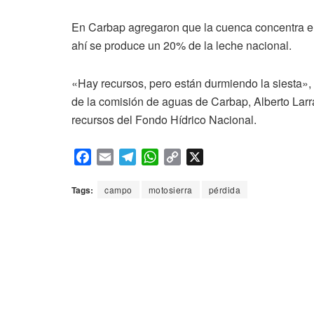
En Carbap agregaron que la cuenca concentra el
ahí se produce un 20% de la leche nacional.
«Hay recursos, pero están durmiendo la siesta», 
de la comisión de aguas de Carbap, Alberto Larr
recursos del Fondo Hídrico Nacional.
F
E
T
W
C
X
a
m
e
h
o
c
a
l
a
p
Tags:
campo
motosierra
pérdida
e
i
e
t
y
b
l
g
s
L
o
r
A
i
o
a
p
n
k
m
p
k