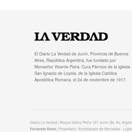
El Diario La Verdad de Junín, Provincia de Buenos
Aires, República Argentina, fue fundado por
Monseñor Vicente Peira, Cura Párroco de la Iglesia
San Ignacio de Loyola, de la Iglesia Católica
Apostólica Romana, el 24 de noviembre de 1917.
Diario La Verdad | Roque Sáenz Peña 167 Junín, Bs. As. Argen
Fernando Ratto
| Propietario:​ Arzobispado de Mercedes - Luján