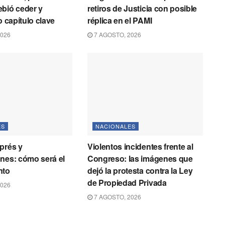
bió ceder y
retiros de Justicia con posible
o capítulo clave
réplica en el PAMI
2026
7 AGOSTO, 2026
ES
NACIONALES
prés y
Violentos incidentes frente al
nes: cómo será el
Congreso: las imágenes que
nto
dejó la protesta contra la Ley
de Propiedad Privada
2026
7 AGOSTO, 2026