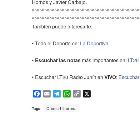
Hornos y Javier Carbajo.
^^^^^^^^^^^^^^^^^^^^^^^^^^^^^^^^^^^^^^^^^^^
^^^^^^^^^^^^^^^^^^^^^^^^^^^^^^^^^^^^^^^^^^^
También puede interesarte:
• Todo el Deporte en:
La Deportiva
•
Escuchar las notas
más importantes en:
LT20
• Escuchar LT20 Radio Junín en
VIVO
:
Escuchar
F
E
T
W
C
X
a
m
e
h
o
c
a
l
a
p
Tags:
Cúneo Libarona
e
i
e
t
y
b
l
g
s
L
o
r
A
i
o
a
p
n