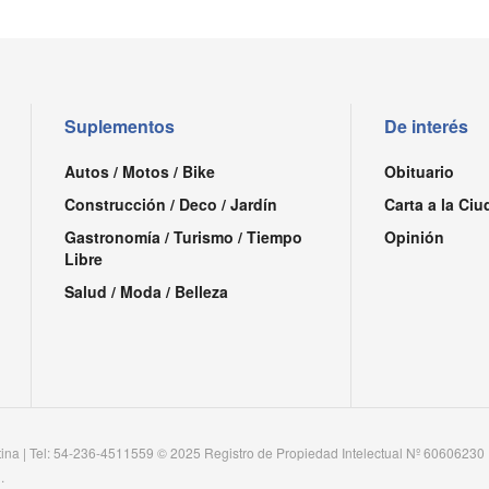
Suplementos
De interés
Autos / Motos / Bike
Obituario
Construcción / Deco / Jardín
Carta a la Ciu
Gastronomía / Turismo / Tiempo
Opinión
Libre
Salud / Moda / Belleza
tina | Tel: 54-236-4511559 © 2025 Registro de Propiedad Intelectual Nº 60606230
.