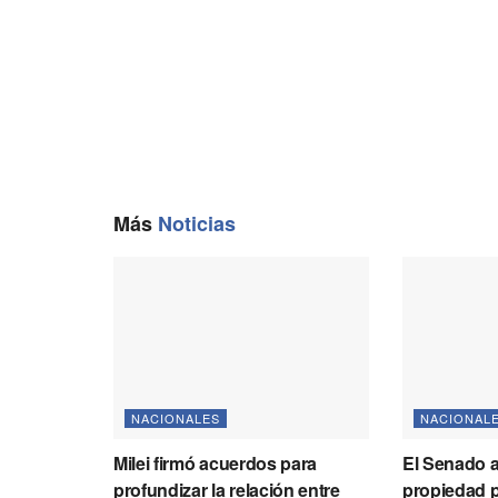
k
m
p
k
Más
Noticias
NACIONALES
NACIONAL
Milei firmó acuerdos para
El Senado a
profundizar la relación entre
propiedad p