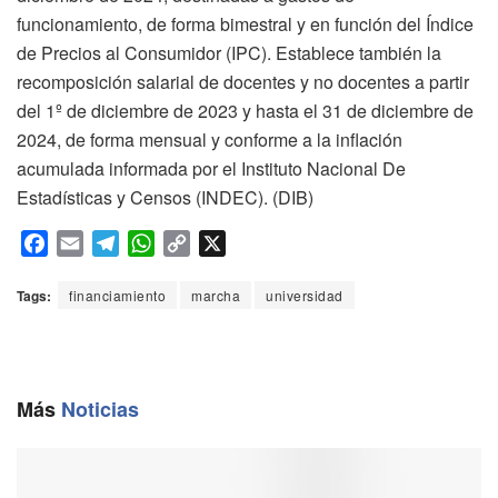
funcionamiento, de forma bimestral y en función del Índice
de Precios al Consumidor (IPC). Establece también la
recomposición salarial de docentes y no docentes a partir
del 1º de diciembre de 2023 y hasta el 31 de diciembre de
2024, de forma mensual y conforme a la inflación
acumulada informada por el Instituto Nacional De
Estadísticas y Censos (INDEC). (DIB)
F
E
T
W
C
X
a
m
e
h
o
c
a
l
a
p
Tags:
financiamiento
marcha
universidad
e
i
e
t
y
b
l
g
s
L
o
r
A
i
o
a
p
n
Más
Noticias
k
m
p
k