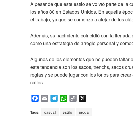
A pesar de que este estilo se volvió parte de la 
los años 80 en Estados Unidos. En aquella época
el trabajo, ya que se comenzó a alejar de los clási
Además, su nacimiento coincidió con la llegada d
como una estrategia de arreglo personal y comodi
Algunos de los elementos que no pueden faltar e
esta tendencia son los sacos, trenchs, sacos cr
reglas y se puede jugar con los tonos para crear 
calles.
F
E
T
W
C
X
a
m
e
h
o
c
a
l
a
p
Tags:
casual
estilo
moda
e
i
e
t
y
b
l
g
s
L