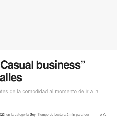
“Casual business”
alles
ntes de la comodidad al momento de ir a la
023
en la categoría
Soy
Tiempo de Lectura:2 min para leer
A
A