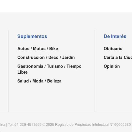
Suplementos
De interés
Autos / Motos / Bike
Obituario
Construcción / Deco / Jardín
Carta a la Ciu
Gastronomía / Turismo / Tiempo
Opinión
Libre
Salud / Moda / Belleza
tina | Tel: 54-236-4511559 © 2025 Registro de Propiedad Intelectual Nº 60606230
.