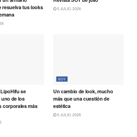
 resuelva tus looks
5 JULIO, 2026
semana
26
SOY
 LipoHifu se
Un cambio de look, mucho
n uno de los
más que una cuestión de
s corporales más
estética
5 JULIO, 2026
6