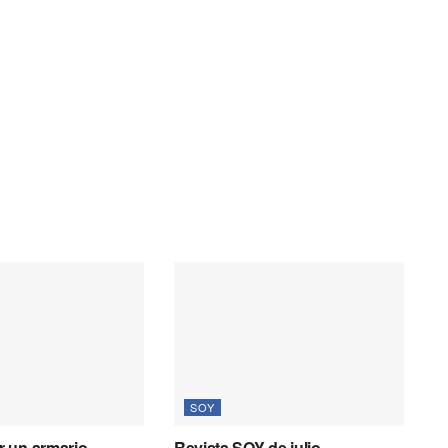
SOY
 un armario
Revista SOY de julio