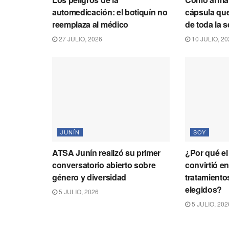
automedicación: el botiquín no
cápsula que
reemplaza al médico
de toda la 
27 JULIO, 2026
10 JULIO, 20
JUNÍN
SOY
ATSA Junín realizó su primer
¿Por qué el
conversatorio abierto sobre
convirtió e
género y diversidad
tratamiento
elegidos?
5 JULIO, 2026
5 JULIO, 202