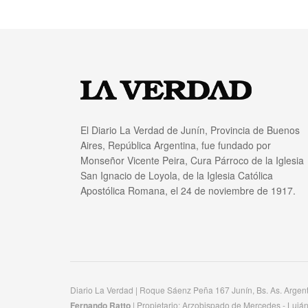
El Diario La Verdad de Junín, Provincia de Buenos
Aires, República Argentina, fue fundado por
Monseñor Vicente Peira, Cura Párroco de la Iglesia
San Ignacio de Loyola, de la Iglesia Católica
Apostólica Romana, el 24 de noviembre de 1917.
Diario La Verdad | Roque Sáenz Peña 167 Junín, Bs. As. Argen
Fernando Ratto
| Propietario:​ Arzobispado de Mercedes - Luján