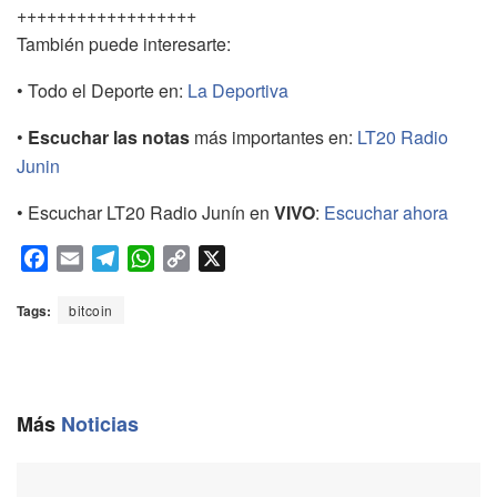
++++++++++++++++++
También puede interesarte:
• Todo el Deporte en:
La Deportiva
•
Escuchar las notas
más importantes en:
LT20 Radio
Junin
• Escuchar LT20 Radio Junín en
VIVO
:
Escuchar ahora
F
E
T
W
C
X
a
m
e
h
o
c
a
l
a
p
Tags:
bitcoin
e
i
e
t
y
b
l
g
s
L
o
r
A
i
o
a
p
n
Más
Noticias
k
m
p
k