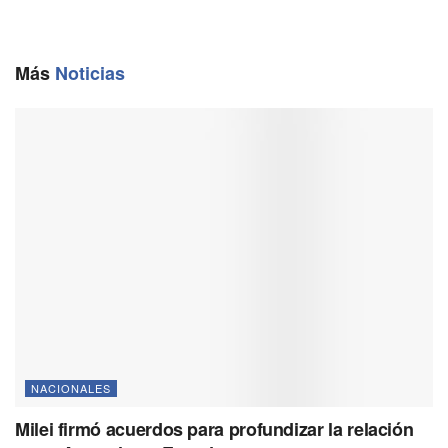
b
l
g
s
L
o
r
A
i
o
a
p
n
Más
Noticias
k
m
p
k
NACIONALES
Milei firmó acuerdos para profundizar la relación