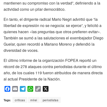
mantienen su compromiso con la verdad”, definiendo a la
actividad como un pilar democrático.
En tanto, el dirigente radical Mario Negri advirtió que “la
libertad de expresión no se negocia: se ejerce”, y felicitó a
quienes hacen «las preguntas que otros prefieren evitar».
También se sumó a las salutaciones el exembajador Diego
Guelar, quien recordó a Mariano Moreno y defendió la
diversidad de voces.
El último informe de la organización FOPEA reportó un
récord de 278 ataques contra periodistas durante el último
año, de los cuales 119 fueron atribuidos de manera directa
al actual Presidente de la Nación.
F
E
T
W
C
X
a
m
e
h
o
c
a
l
a
p
Tags:
críticas
milei
periodistas
e
i
e
t
y