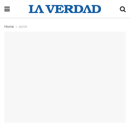
Home
Junín