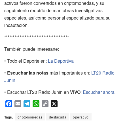
activos fueron convertidos en criptomonedas, y su
seguimiento requirió de maniobras investigativas
especiales, así como personal especializado para su
incautación.
**************************************
También puede interesarte:
• Todo el Deporte en:
La Deportiva
•
Escuchar las notas
más importantes en:
LT20 Radio
Junin
• Escuchar LT20 Radio Junín en
VIVO
:
Escuchar ahora
F
E
T
W
C
X
a
m
e
h
o
c
a
l
a
p
Tags:
criptomonedas
destacada
operativo
e
i
e
t
y