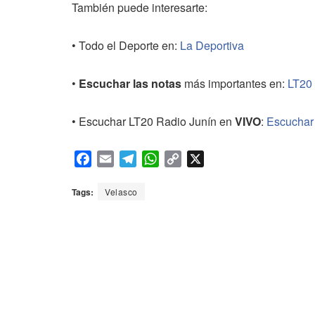
También puede interesarte:
• Todo el Deporte en:
La Deportiva
•
Escuchar las notas
más importantes en:
LT20
• Escuchar LT20 Radio Junín en
VIVO
:
Escuchar
F
E
T
W
C
X
a
m
e
h
o
c
a
l
a
p
Tags:
Velasco
e
i
e
t
y
b
l
g
s
L
o
r
A
i
o
a
p
n
k
m
p
k