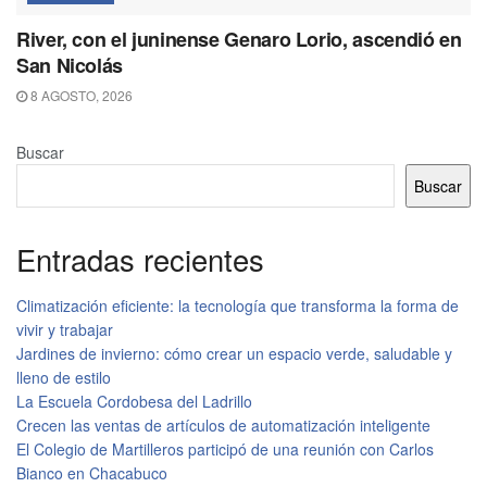
River, con el juninense Genaro Lorio, ascendió en
San Nicolás
8 AGOSTO, 2026
Buscar
Buscar
Entradas recientes
Climatización eficiente: la tecnología que transforma la forma de
vivir y trabajar
Jardines de invierno: cómo crear un espacio verde, saludable y
lleno de estilo
La Escuela Cordobesa del Ladrillo
Crecen las ventas de artículos de automatización inteligente
El Colegio de Martilleros participó de una reunión con Carlos
Bianco en Chacabuco