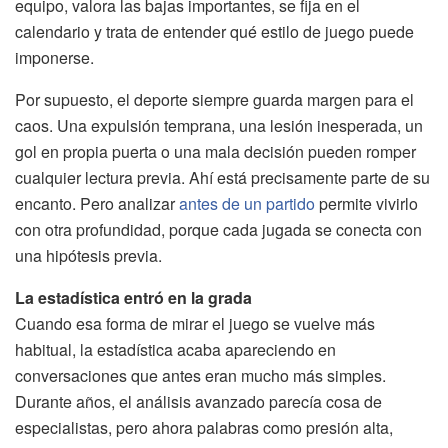
equipo, valora las bajas importantes, se fija en el
calendario y trata de entender qué estilo de juego puede
imponerse.
Por supuesto, el deporte siempre guarda margen para el
caos. Una expulsión temprana, una lesión inesperada, un
gol en propia puerta o una mala decisión pueden romper
cualquier lectura previa. Ahí está precisamente parte de su
encanto. Pero analizar
antes de un partido
permite vivirlo
con otra profundidad, porque cada jugada se conecta con
una hipótesis previa.
La estadística entró en la grada
Cuando esa forma de mirar el juego se vuelve más
habitual, la estadística acaba apareciendo en
conversaciones que antes eran mucho más simples.
Durante años, el análisis avanzado parecía cosa de
especialistas, pero ahora palabras como presión alta,