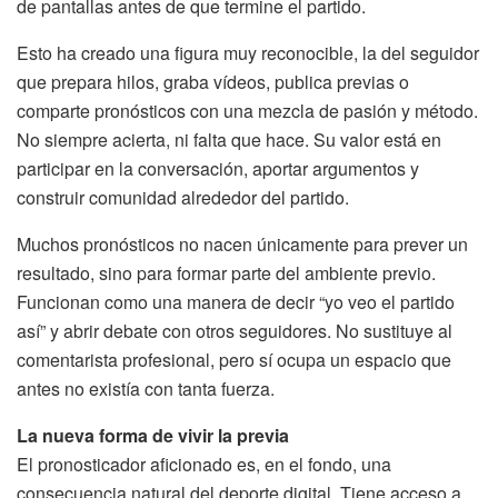
de pantallas antes de que termine el partido.
Esto ha creado una figura muy reconocible, la del seguidor
que prepara hilos, graba vídeos, publica previas o
comparte pronósticos con una mezcla de pasión y método.
No siempre acierta, ni falta que hace. Su valor está en
participar en la conversación, aportar argumentos y
construir comunidad alrededor del partido.
Muchos pronósticos no nacen únicamente para prever un
resultado, sino para formar parte del ambiente previo.
Funcionan como una manera de decir “yo veo el partido
así” y abrir debate con otros seguidores. No sustituye al
comentarista profesional, pero sí ocupa un espacio que
antes no existía con tanta fuerza.
La nueva forma de vivir la previa
El pronosticador aficionado es, en el fondo, una
consecuencia natural del deporte digital. Tiene acceso a