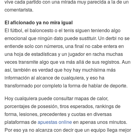
vive cada partido con una mirada muy parecida a la de un
comentarista.
El aficionado ya no mira igual
El fútbol, el baloncesto o el tenis siguen teniendo algo
emocional que ningún dato puede sustituir. Un derbi no se
entiende solo con números, una final no cabe entera en
una hoja de estadísticas y un jugador en racha muchas
veces transmite algo que va más allá de sus registros. Aun
así, también es verdad que hoy hay muchísima más
información al alcance de cualquiera, y eso ha
transformado por completo la forma de hablar de deporte.
Hoy cualquiera puede consultar mapas de calor,
porcentajes de posesión, tiros esperados, rankings de
forma, lesiones, precedentes y cuotas en diversas
plataformas de
apuestas online
en apenas unos minutos.
Por eso ya no alcanza con decir que un equipo llega mejor