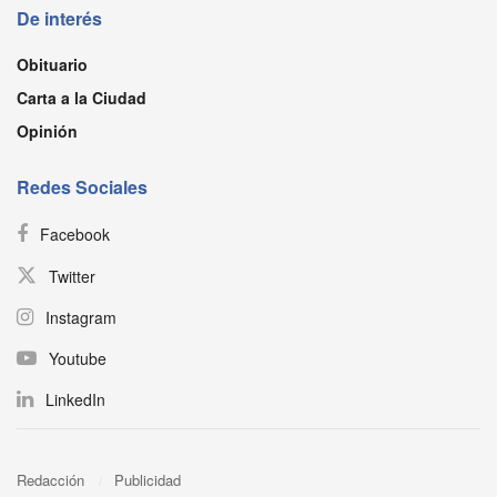
De interés
Obituario
Carta a la Ciudad
Opinión
Redes Sociales
Facebook
Twitter
Instagram
Youtube
LinkedIn
Redacción
Publicidad