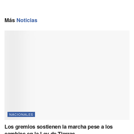
b
l
g
s
L
o
r
A
i
o
a
p
n
Más
Noticias
k
m
p
k
NACIONALES
Los gremios sostienen la marcha pese a los
cambios en la Ley de Tierras