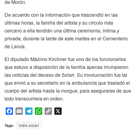
de Morón.
De acuerdo con la información que trascendió en las
últimas horas, la familia del artista y su círculo más
cercano a ella tendrán una última ceremonia, íntima y
privada, durante la tarde de este martes en el Cementerio
de Lanús.
El diputado Máximo Kirchner fue uno de los funcionarios
que estuvo a disposición de la familia apenas irrumpieron
las noticias del deceso de Solari. Su involucración fue tal
que envió a su secretario en la ambulancia que trasladó el
cuerpo del artista hasta la morgue, para asegurarse de que
todo transcurriera en orden.
F
E
T
W
C
X
a
m
e
h
o
c
a
l
a
p
Tags:
indio solari
e
i
e
t
y