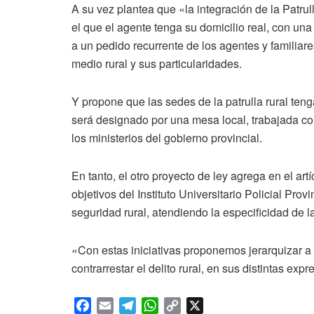
A su vez plantea que «la integración de la Patrull
el que el agente tenga su domicilio real, con u
a un pedido recurrente de los agentes y familia
medio rural y sus particularidades.
Y propone que las sedes de la patrulla rural ten
será designado por una mesa local, trabajada co
los ministerios del gobierno provincial.
En tanto, el otro proyecto de ley agrega en el art
objetivos del Instituto Universitario Policial Prov
seguridad rural, atendiendo la especificidad de l
«Con estas iniciativas proponemos jerarquizar a 
contrarrestar el delito rural, en sus distintas ex
F
E
T
W
C
X