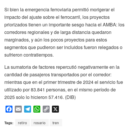
Si bien la emergencia ferroviaria permitió morigerar el
impacto del ajuste sobre el ferrocarril, los proyectos
priorizados tienen un importante sesgo hacia el AMBA: los
corredores regionales y de larga distancia quedaron
marginados, y aún los pocos proyectos para estos
segmentos que pudieron ser incluidos fueron relegados o
sufrieron contratiempos.
La sumatoria de factores repercutió negativamente en la
cantidad de pasajeros transportados por el corredor:
mientras que en el primer trimestre de 2024 el servicio fue
utilizado por 83.841 personas, en el mismo período de
2025 solo lo hicieron 57.416. (DIB)
F
E
T
W
C
X
a
m
e
h
o
c
a
l
a
p
Tags:
retiro
rosario
tren
e
i
e
t
y