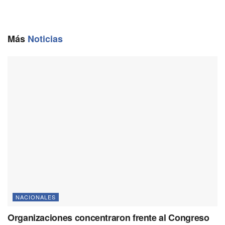
b
l
g
s
L
o
r
A
i
o
a
p
n
Más
Noticias
k
m
p
k
NACIONALES
Organizaciones concentraron frente al Congreso