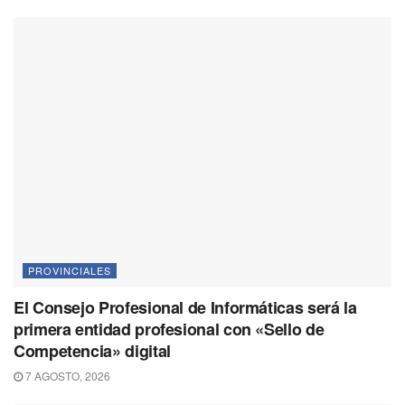
k
m
p
k
PROVINCIALES
El Consejo Profesional de Informáticas será la
primera entidad profesional con «Sello de
Competencia» digital
7 AGOSTO, 2026