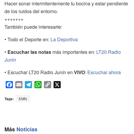
Hacer sonar intermitentemente tu bocina y estar pendiente
de los ruidos del entorno.
+++++++
También puede interesarte:
• Todo el Deporte en:
La Deportiva
•
Escuchar las notas
más importantes en:
LT20 Radio
Junin
• Escuchar LT20 Radio Junín en
VIVO
:
Escuchar ahora
F
E
T
W
C
X
a
m
e
h
o
c
a
l
a
p
Tags:
SMN
e
i
e
t
y
b
l
g
s
L
o
r
A
i
o
a
p
n
Más
Noticias