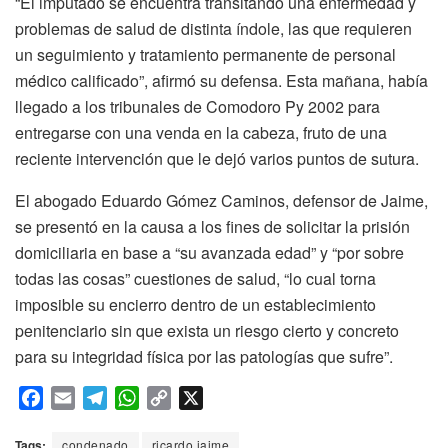
“El imputado se encuentra transitando una enfermedad y
problemas de salud de distinta índole, las que requieren
un seguimiento y tratamiento permanente de personal
médico calificado”, afirmó su defensa. Esta mañana, había
llegado a los tribunales de Comodoro Py 2002 para
entregarse con una venda en la cabeza, fruto de una
reciente intervención que le dejó varios puntos de sutura.
El abogado Eduardo Gómez Caminos, defensor de Jaime,
se presentó en la causa a los fines de solicitar la prisión
domiciliaria en base a “su avanzada edad” y “por sobre
todas las cosas” cuestiones de salud, “lo cual torna
imposible su encierro dentro de un establecimiento
penitenciario sin que exista un riesgo cierto y concreto
para su integridad física por las patologías que sufre”.
F
E
T
W
C
X
a
m
e
h
o
c
a
l
a
p
Tags:
condenado
ricardo jaime