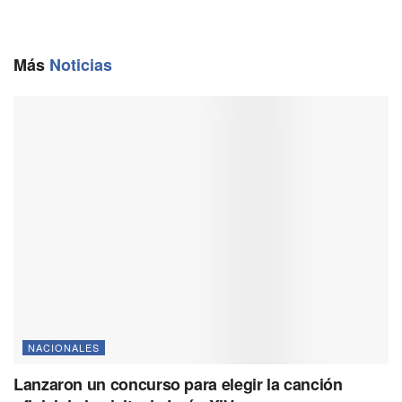
b
l
g
s
L
o
r
A
i
o
a
p
n
Más
Noticias
k
m
p
k
NACIONALES
Lanzaron un concurso para elegir la canción