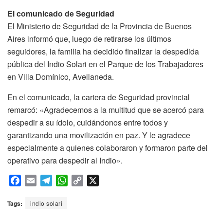
El comunicado de Seguridad
El Ministerio de Seguridad de la Provincia de Buenos
Aires informó que, luego de retirarse los últimos
seguidores, la familia ha decidido finalizar la despedida
pública del Indio Solari en el Parque de los Trabajadores
en Villa Domínico, Avellaneda.
En el comunicado, la cartera de Seguridad provincial
remarcó: «Agradecemos a la multitud que se acercó para
despedir a su ídolo, cuidándonos entre todos y
garantizando una movilización en paz. Y le agradece
especialmente a quienes colaboraron y formaron parte del
operativo para despedir al Indio».
F
E
T
W
C
X
a
m
e
h
o
c
a
l
a
p
Tags:
indio solari
e
i
e
t
y