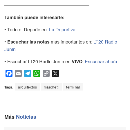
——————————————————-
También puede interesarte:
• Todo el Deporte en:
La Deportiva
•
Escuchar las notas
más importantes en:
LT20 Radio
Junin
• Escuchar LT20 Radio Junín en
VIVO
:
Escuchar ahora
F
E
T
W
C
X
a
m
e
h
o
c
a
l
a
p
Tags:
arquitectos
marchetti
terminal
e
i
e
t
y
b
l
g
s
L
o
r
A
i
o
a
p
n
Más
Noticias
k
m
p
k