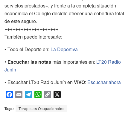
servicios prestados», y frente a la compleja situación
económica el Colegio decidió ofrecer una cobertura total
de este seguro.
++++++++++++++++++++
También puede interesarte:
• Todo el Deporte en:
La Deportiva
•
Escuchar las notas
más importantes en:
LT20 Radio
Junin
• Escuchar LT20 Radio Junín en
VIVO
:
Escuchar ahora
F
E
T
W
C
X
a
m
e
h
o
c
a
l
a
p
Tags:
Terapistas Ocupacionales
e
i
e
t
y
b
l
g
s
L
o
r
A
i