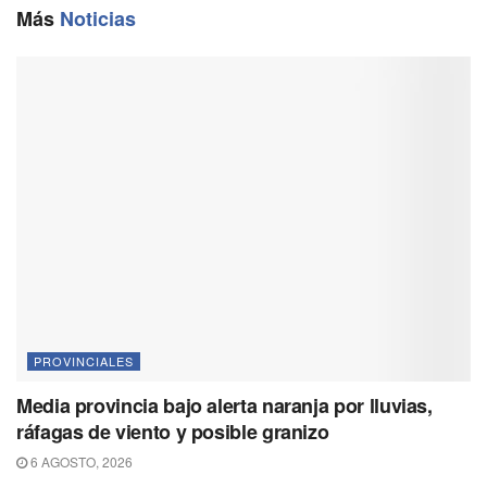
o
a
p
n
Más
Noticias
k
m
p
k
PROVINCIALES
Media provincia bajo alerta naranja por lluvias,
ráfagas de viento y posible granizo
6 AGOSTO, 2026