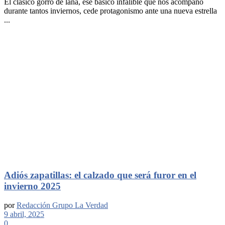
El clásico gorro de lana, ese básico infalible que nos acompañó
durante tantos inviernos, cede protagonismo ante una nueva estrella
...
Adiós zapatillas: el calzado que será furor en el
invierno 2025
por
Redacción Grupo La Verdad
9 abril, 2025
0