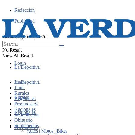
Redacción
Publicidad
viernes, agosto 7, 2026
No Result
View All Result
Login
La Deportiva
Junín
La Deportiva
Junín
Rurales
Rurales
Regionales
Provinciales
Nacionales
Regionales
Inmobiliarias
Obituario
Suplementos
Provinciales
Autos | Motos | Bikes