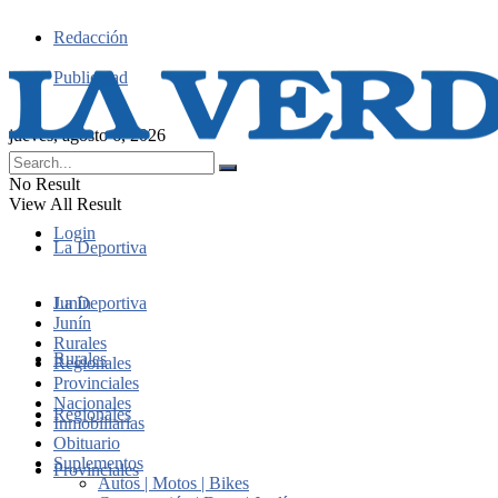
Redacción
Publicidad
jueves, agosto 6, 2026
No Result
View All Result
Login
La Deportiva
Junín
La Deportiva
Junín
Rurales
Rurales
Regionales
Provinciales
Nacionales
Regionales
Inmobiliarias
Obituario
Suplementos
Provinciales
Autos | Motos | Bikes