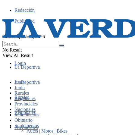
Redacción
Publicidad
jueves, agosto 6, 2026
No Result
View All Result
Login
La Deportiva
Junín
La Deportiva
Junín
Rurales
Rurales
Regionales
Provinciales
Nacionales
Regionales
Inmobiliarias
Obituario
Suplementos
Provinciales
Autos | Motos | Bikes