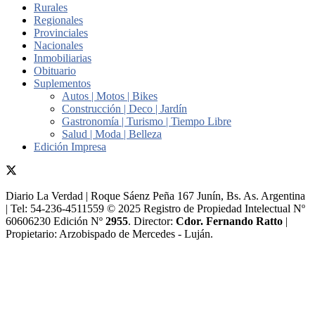
Rurales
Regionales
Provinciales
Nacionales
Inmobiliarias
Obituario
Suplementos
Autos | Motos | Bikes
Construcción | Deco | Jardín
Gastronomía | Turismo | Tiempo Libre
Salud | Moda | Belleza
Edición Impresa
Diario La Verdad | Roque Sáenz Peña 167 Junín, Bs. As. Argentina
| Tel: 54-236-4511559 © 2025 Registro de Propiedad Intelectual Nº
60606230 Edición Nº
2955
. Director:​
Cdor. Fernando Ratto
|
Propietario:​ Arzobispado de Mercedes - Luján.