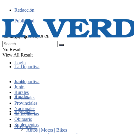
Redacción
Publicidad
domingo, agosto 9, 2026
No Result
View All Result
Login
La Deportiva
Junín
La Deportiva
Junín
Rurales
Rurales
Regionales
Provinciales
Nacionales
Regionales
Inmobiliarias
Obituario
Suplementos
Provinciales
Autos | Motos | Bikes