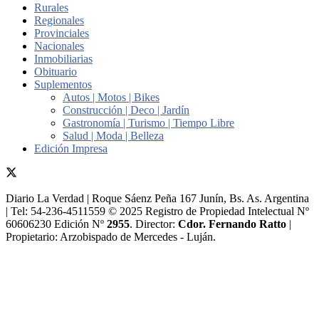
Rurales
Regionales
Provinciales
Nacionales
Inmobiliarias
Obituario
Suplementos
Autos | Motos | Bikes
Construcción | Deco | Jardín
Gastronomía | Turismo | Tiempo Libre
Salud | Moda | Belleza
Edición Impresa
Diario La Verdad | Roque Sáenz Peña 167 Junín, Bs. As. Argentina
| Tel: 54-236-4511559 © 2025 Registro de Propiedad Intelectual Nº
60606230 Edición Nº
2955
. Director:​
Cdor. Fernando Ratto
|
Propietario:​ Arzobispado de Mercedes - Luján.