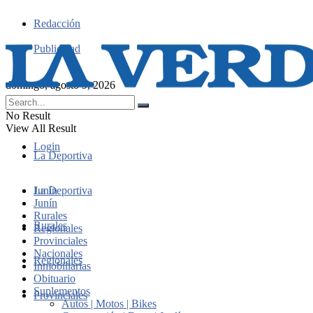
Redacción
Publicidad
domingo, agosto 9, 2026
No Result
View All Result
Login
La Deportiva
Junín
La Deportiva
Junín
Rurales
Rurales
Regionales
Provinciales
Nacionales
Regionales
Inmobiliarias
Obituario
Suplementos
Provinciales
Autos | Motos | Bikes