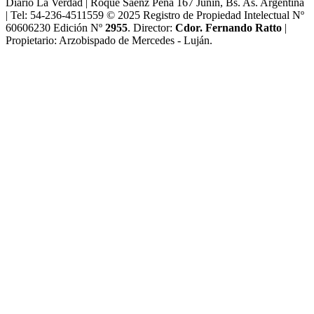
Diario La Verdad | Roque Sáenz Peña 167 Junín, Bs. As. Argentina
| Tel: 54-236-4511559 © 2025 Registro de Propiedad Intelectual Nº
60606230 Edición Nº
2955
. Director:​
Cdor. Fernando Ratto
|
Propietario:​ Arzobispado de Mercedes - Luján.