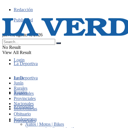
Redacción
Publicidad
jueves, agosto 6, 2026
No Result
View All Result
Login
La Deportiva
Junín
La Deportiva
Junín
Rurales
Rurales
Regionales
Provinciales
Nacionales
Regionales
Inmobiliarias
Obituario
Suplementos
Provinciales
Autos | Motos | Bikes