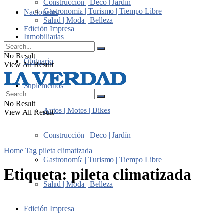
Construcción | Deco | Jardín
Gastronomía | Turismo | Tiempo Libre
Nacionales
Salud | Moda | Belleza
Edición Impresa
Inmobiliarias
No Result
Obituario
View All Result
Suplementos
No Result
Autos | Motos | Bikes
View All Result
Construcción | Deco | Jardín
Home
Tag
pileta climatizada
Gastronomía | Turismo | Tiempo Libre
Etiqueta:
pileta climatizada
Salud | Moda | Belleza
Edición Impresa