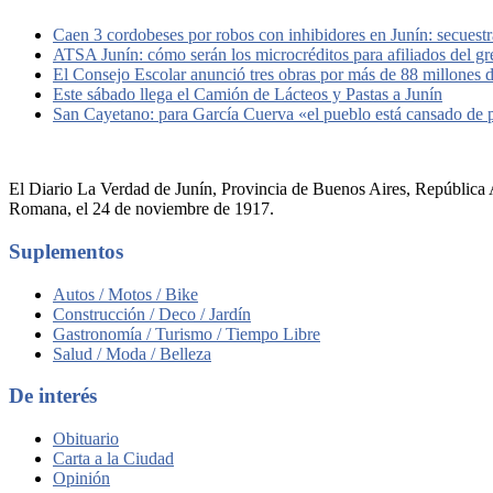
Caen 3 cordobeses por robos con inhibidores en Junín: secuestr
ATSA Junín: cómo serán los microcréditos para afiliados del g
El Consejo Escolar anunció tres obras por más de 88 millones 
Este sábado llega el Camión de Lácteos y Pastas a Junín
San Cayetano: para García Cuerva «el pueblo está cansado de
El Diario La Verdad de Junín, Provincia de Buenos Aires, República A
Romana, el 24 de noviembre de 1917.
Suplementos
Autos / Motos / Bike
Construcción / Deco / Jardín
Gastronomía / Turismo / Tiempo Libre
Salud / Moda / Belleza
De interés
Obituario
Carta a la Ciudad
Opinión