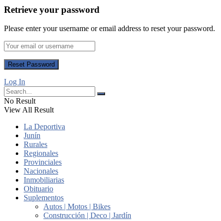
Retrieve your password
Please enter your username or email address to reset your password.
Log In
No Result
View All Result
La Deportiva
Junín
Rurales
Regionales
Provinciales
Nacionales
Inmobiliarias
Obituario
Suplementos
Autos | Motos | Bikes
Construcción | Deco | Jardín