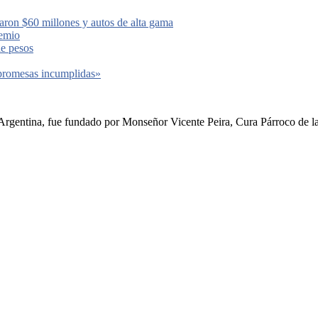
aron $60 millones y autos de alta gama
remio
de pesos
 promesas incumplidas»
rgentina, fue fundado por Monseñor Vicente Peira, Cura Párroco de la I