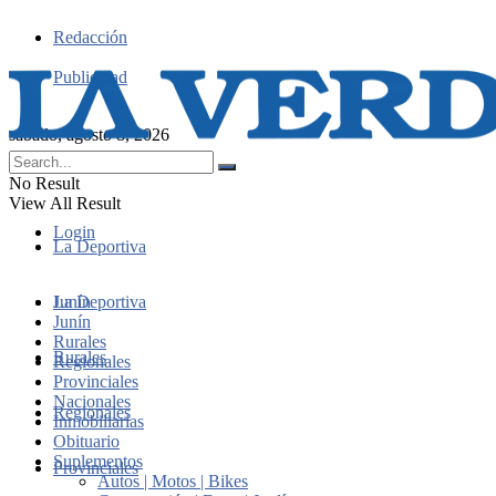
Redacción
Publicidad
sábado, agosto 8, 2026
No Result
View All Result
Login
La Deportiva
Junín
La Deportiva
Junín
Rurales
Rurales
Regionales
Provinciales
Nacionales
Regionales
Inmobiliarias
Obituario
Suplementos
Provinciales
Autos | Motos | Bikes