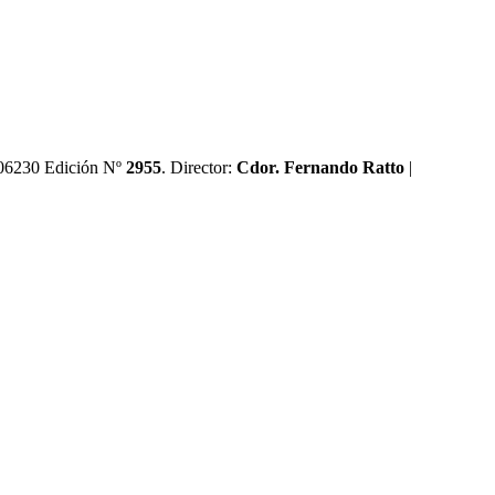
0606230 Edición Nº
2955
. Director:​
Cdor. Fernando Ratto
|