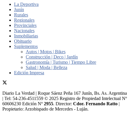
La Deportiva
Junín
Rurales
Regionales
Provinciales
Nacionales
Inmobiliarias
Obituario
Suplementos
Autos | Motos | Bikes
Construcción | Deco | Jardín
Gastronomía | Turismo | Tiempo Libre
Salud | Moda | Belleza
Edición Impresa
Diario La Verdad | Roque Sáenz Peña 167 Junín, Bs. As. Argentina
| Tel: 54-236-4511559 © 2025 Registro de Propiedad Intelectual Nº
60606230 Edición Nº
2955
. Director:​
Cdor. Fernando Ratto
|
Propietario:​ Arzobispado de Mercedes - Luján.