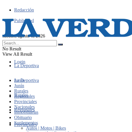
Redacción
Publicidad
sábado, agosto 8, 2026
No Result
View All Result
Login
La Deportiva
Junín
La Deportiva
Junín
Rurales
Rurales
Regionales
Provinciales
Nacionales
Regionales
Inmobiliarias
Obituario
Suplementos
Provinciales
Autos | Motos | Bikes